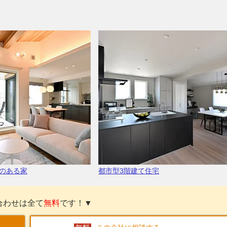
のある家
都市型3階建て住宅
合わせは全て
無料
です！▼