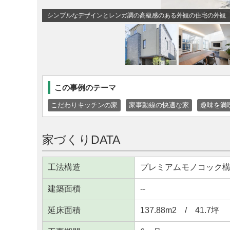
シンプルなデザインとレンガ調の高級感のある外観の住宅の外観
この事例のテーマ
こだわりキッチンの家
家事動線の快適な家
趣味を満
家づくりDATA
工法構造
プレミアムモノコック
建築面積
--
延床面積
137.88m
2
/ 41.7坪