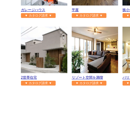
ガレージハウス
平屋
狭小
▼ カタログ請求 ▼
▼ カタログ請求 ▼
▼
2世帯住宅
リゾート空間を満喫
バリ
▼ カタログ請求 ▼
▼ カタログ請求 ▼
▼