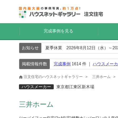
完成事例を見る
お知らせ
夏季休業 2026年8月12日（水）～2
掲載情報件数
完成事例
1614
件 ｜
ハウスメーカ
注文住宅のハウスネットギャラリー
三井ホーム
ハウスメーカー
東京都江東区新木場
三井ホーム
ツーバイフォー住宅(2×4住宅)棟数ナンバーワンの人気