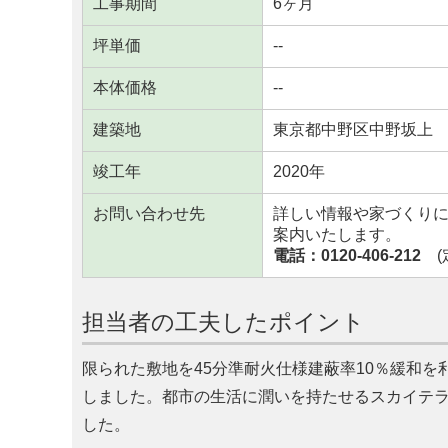
工事期間
6ヶ月
坪単価
--
本体価格
--
建築地
東京都中野区中野坂上
竣工年
2020年
お問い合わせ先
詳しい情報や家づくり
案内いたします。
電話：0120-406-212
(定
担当者の工夫したポイント
限られた敷地を45分準耐火仕様建蔽率10％緩和
しました。都市の生活に潤いを持たせるスカイテ
した。