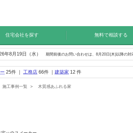
住宅会社を探す
無料で相談する
026年8月19日（水）
期間前後のお問い合わせは、8月20日(木)以降の
ー
25
件 ｜
工務店
66
件 ｜
建築家
12
件
施工事例一覧
木質感あふれる家
住宅ハウスメーカー