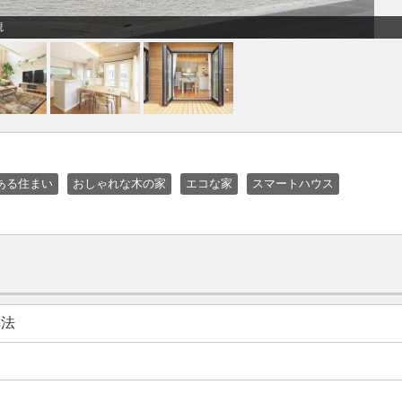
観
ある住まい
おしゃれな木の家
エコな家
スマートハウス
構法