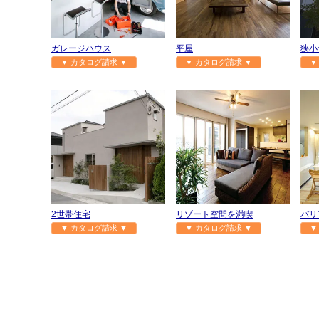
ガレージハウス
平屋
狭小
▼ カタログ請求 ▼
▼ カタログ請求 ▼
▼
2世帯住宅
リゾート空間を満喫
バリ
▼ カタログ請求 ▼
▼ カタログ請求 ▼
▼