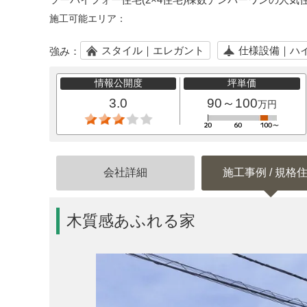
施工可能エリア：
スタイル｜エレガント
仕様設備｜ハ
強み：
情報公開度
坪単価
3.0
90～100
万円
会社詳細
施工事例 / 規格
木質感あふれる家