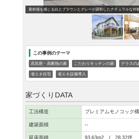
素材感を感じる白とブラウンとグレーが調和したナチュラルな外
この事例のテーマ
高気密・高断熱の家
こだわりキッチンの家
テラスの
省エネ住宅
省エネ設備導入
家づくりDATA
工法構造
プレミアムモノコック
建築面積
--
延床面積
93.63m
2
/ 28.32坪