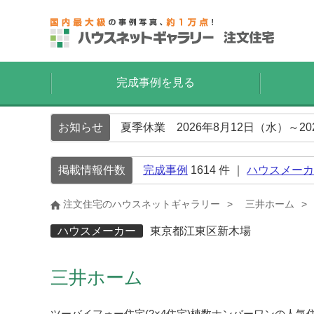
完成事例を見る
お知らせ
夏季休業 2026年8月12日（水）～2
掲載情報件数
完成事例
1614
件 ｜
ハウスメーカ
注文住宅のハウスネットギャラリー
三井ホーム
ハウスメーカー
東京都江東区新木場
三井ホーム
ツーバイフォー住宅(2×4住宅)棟数ナンバーワンの人気