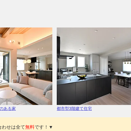
のある家
都市型3階建て住宅
合わせは全て
無料
です！▼