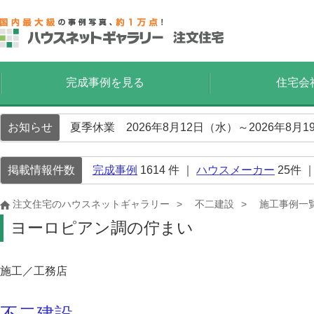
完成事例を見る
住宅会
お知らせ
夏季休業 2026年8月12日（水）～2026年8
掲載情報件数
完成事例
1614
件 ｜
ハウスメーカー
25
件 
注文住宅のハウスネットギャラリー
不二建設
施工事例一
ヨーロピアン調の佇まい
施工／工務店