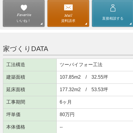
直接相談する
資料請求
いいね！
家づくりDATA
工法構造
ツーバイフォー工法
建築面積
107.85m
2
/ 32.55坪
延床面積
177.32m
2
/ 53.53坪
工事期間
6ヶ月
坪単価
80万円
本体価格
--