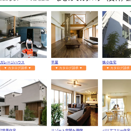
ガレージハウス
平屋
狭小住宅
▼ カタログ請求 ▼
▼ カタログ請求 ▼
▼ カタログ請求 
2世帯住宅
リゾート空間を満喫
バリアフリー住宅