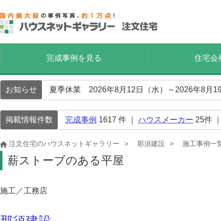
完成事例を見る
住宅会
お知らせ
夏季休業 2026年8月12日（水）～2026年8
掲載情報件数
完成事例
1617
件 ｜
ハウスメーカー
25
件 
注文住宅のハウスネットギャラリー
那須建設
施工事例一
薪ストーブのある平屋
施工／工務店