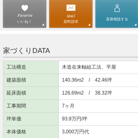
直接相談する
資料請求
いいね！
家づくりDATA
工法構造
木造在来軸組工法、平屋
建築面積
140.36m
2
/ 42.46坪
延床面積
126.69m
2
/ 38.32坪
工事期間
7ヶ月
坪単価
93.9万円/坪
本体価格
3,000万円代