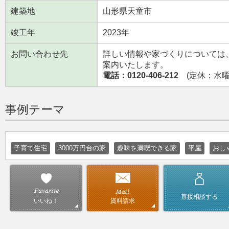
建築地
山形県天童市
竣工年
2023年
お問い合わせ先
詳しい情報や家づくりについては
案内いたします。
電話：0120-406-212
(定休：水曜日
事例テーマ
子育て住宅
3000万円台の家
趣味を満喫できる家
平屋
おし
直接相談する
資料請求
いいね！