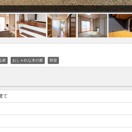
る家
おしゃれな木の家
和室
建て