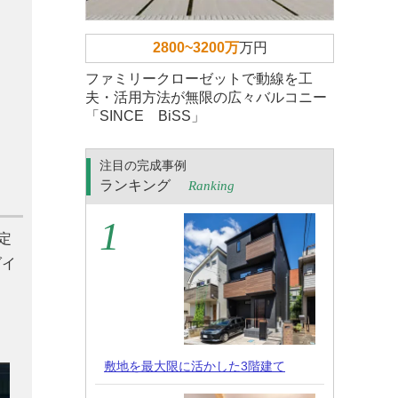
2800~3200万
万円
ファミリークローゼットで動線を工
夫・活用方法が無限の広々バルコニー
「SINCE BiSS」
注目の完成事例
ランキング
Ranking
定
ダイ
敷地を最大限に活かした3階建て