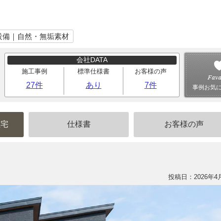
設備｜自然・無垢素材
会社DATA
施工事例
標準仕様書
お客様の声
27件
あり
7件
事例お気
住宅
仕様書
お客様の声
投稿日：2026年4