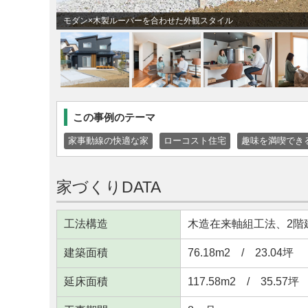
モダン×木製ルーバーを合わせた外観スタイル
この事例のテーマ
家事動線の快適な家
ローコスト住宅
趣味を満喫でき
家づくりDATA
工法構造
木造在来軸組工法、2階
建築面積
76.18m
2
/ 23.04坪
延床面積
117.58m
2
/ 35.57坪