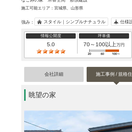
施工可能エリア：
宮城県、山形県
スタイル｜シンプルナチュラル
仕様
強み：
情報公開度
坪単価
5.0
70～100以上
万円
会社詳細
施工事例 / 規格
眺望の家