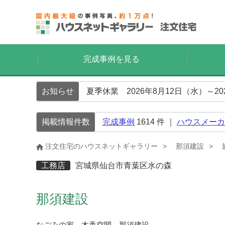
完成事例を見る
お知らせ
夏季休業 2026年8月12日（水）～2
掲載情報件数
完成事例
1614
件 ｜
ハウスメーカ
注文住宅のハウスネットギャラリー
那須建設
工務店
宮城県仙台市青葉区水の森
那須建設
なごみの家 木香空間 那須建設