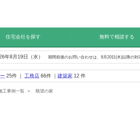
住宅会社を探す
無料で相談する
026年8月19日（水）
期間前後のお問い合わせは、8月20日(木)以降の
ー
25
件 ｜
工務店
66
件 ｜
建築家
12
件
施工事例一覧
眺望の家