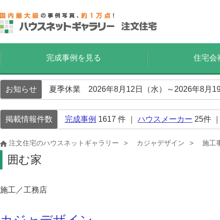
完成事例を見る
住宅会
お知らせ
夏季休業 2026年8月12日（水）～2026年8
掲載情報件数
完成事例
1617
件 ｜
ハウスメーカー
25
件 
注文住宅のハウスネットギャラリー
カジャデザイン
施工
囲む家
施工／工務店