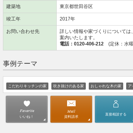
建築地
東京都世田谷区
竣工年
2017年
お問い合わせ先
詳しい情報や家づくりについては
案内いたします。
電話：0120-406-212
(定休：水曜日
事例テーマ
こだわりキッチンの家
吹き抜けのある家
おしゃれな木の家
ア
直接相談する
資料請求
いいね！