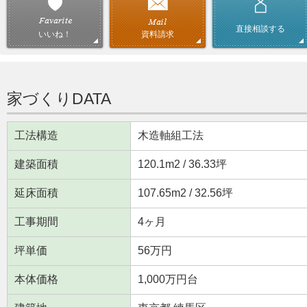
直接相談する
資料請求
いいね！
家づくりDATA
工法構造
木造軸組工法
建築面積
120.1m
2
/ 36.33坪
延床面積
107.65m
2
/ 32.56坪
工事期間
4ヶ月
坪単価
56万円
本体価格
1,000万円台