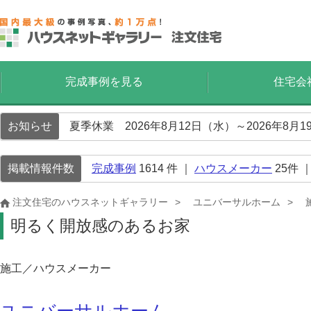
完成事例を見る
住宅会
お知らせ
夏季休業 2026年8月12日（水）～2026年8
掲載情報件数
完成事例
1614
件 ｜
ハウスメーカー
25
件 
注文住宅のハウスネットギャラリー
ユニバーサルホーム
明るく開放感のあるお家
施工／ハウスメーカー