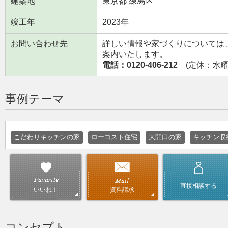
建築地
東京都 練馬区
竣工年
2023年
お問い合わせ先
詳しい情報や家づくりについては
案内いたします。
電話：0120-406-212
(定休：水曜日
事例テーマ
こだわりキッチンの家
ローコスト住宅
大開口の家
キッチン収
直接相談する
資料請求
いいね！
コンセプト