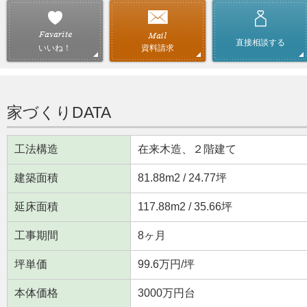
直接相談する
資料請求
いいね！
家づくりDATA
工法構造
在来木造、２階建て
建築面積
81.88m
2
/ 24.77坪
延床面積
117.88m
2
/ 35.66坪
工事期間
8ヶ月
坪単価
99.6万円/坪
本体価格
3000万円台