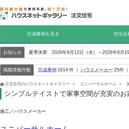
完成事例を見る
住宅会
お知らせ
夏季休業 2026年8月12日（水）～2026年8
掲載情報件数
完成事例
1614
件 ｜
ハウスメーカー
25
件 
注文住宅のハウスネットギャラリー
ユニバーサルホーム
シンプルテイストで家事空間が充実のお
施工／ハウスメーカー