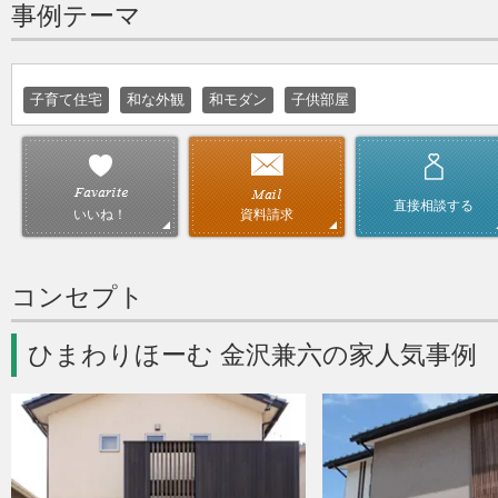
事例テーマ
子育て住宅
和な外観
和モダン
子供部屋
直接相談する
資料請求
いいね！
コンセプト
ひまわりほーむ 金沢兼六の家人気事例