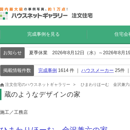
完成事例を見る
住宅会
お知らせ
夏季休業 2026年8月12日（水）～2026年8
掲載情報件数
完成事例
1614
件 ｜
ハウスメーカー
25
件 
注文住宅のハウスネットギャラリー
ひまわりほーむ 金沢兼六
蔵のようなデザインの家
施工／工務店