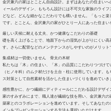
金沢兼六の家はとことん自由設計。まずはあなたの住まいへ
ィールのデザイン、もちろん設計には不可欠な家族のライフ
どなど。どんな細かなこだわりでも構いません。「もっと楽
です。とことん、金沢兼六の家がひとり一人にあった住まい
厳しい天候に耐える丈夫、かつ健康なこだわりの基礎
礎を高く上げることで、地面下からの湿気が上がりにくい高
す。さらに配管などのメンテナンスがしやすいのがメリット
集成材は一切使いません 骨太の木材
私たちは「木」の住まい、「木」の品質にこだわりつづけてい
（ヒノキ科）のムク材だけを土台・柱に使用しています。も
ス対策として自然素材を活かした住まいづくりを進めていき
感性豊かに、かつ繊細にディティールにこだわる設計デザイ
家のすみずみにまで、職人達が繊細な技を用い、金沢兼六の
築家とのコラボレーションを進めています。そしてあなたの
インをプレゼンテーションする方法も選択いただけます。