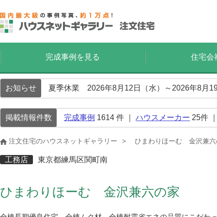
完成事例を見る
住宅会
お知らせ
夏季休業 2026年8月12日（水）～2026年8
掲載情報件数
完成事例
1614
件 ｜
ハウスメーカー
25
件 
注文住宅のハウスネットギャラリー
ひまわりほーむ 金沢兼六
工務店
東京都練馬区関町南
ひまわりほーむ 金沢兼六の家
全棟長期優良住宅、全棟ムク材、全棟耐震省エネの品質にこだわ