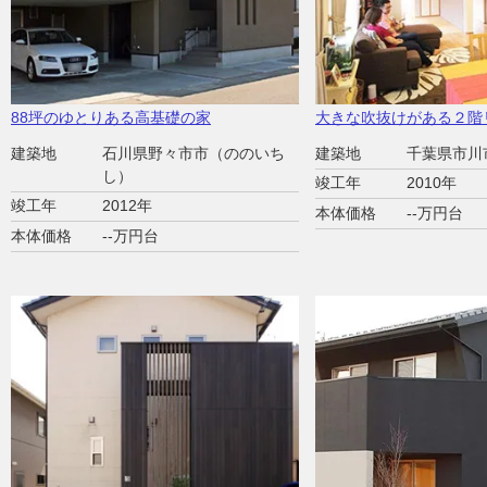
88坪のゆとりある高基礎の家
大きな吹抜けがある２階
建築地
石川県野々市市（ののいち
建築地
千葉県市川
し）
竣工年
2010年
竣工年
2012年
本体価格
--万円台
本体価格
--万円台