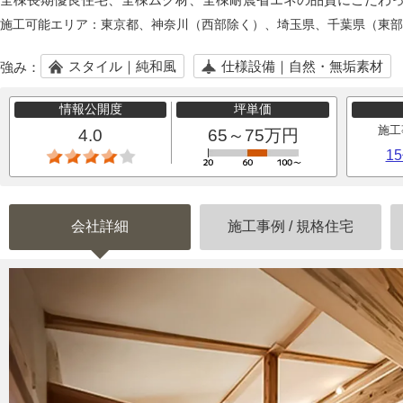
施工可能エリア：
東京都、神奈川（西部除く）、埼玉県、千葉県（東部
スタイル｜純和風
仕様設備｜自然・無垢素材
強み：
情報公開度
坪単価
施工
4.0
65～75万円
1
会社詳細
施工事例
/
規格住宅