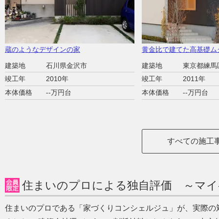
蔵のようなデザインの家
黄金比で建てた高基礎ム
建築地
石川県金沢市
建築地
東京都練馬
竣工年
2010年
竣工年
2011年
本体価格
--万円台
本体価格
--万円台
すべての施工
住まいのプロによる独自評価 ～マイ
住まいのプロである「家づくりコンシェルジュ」が、実際の