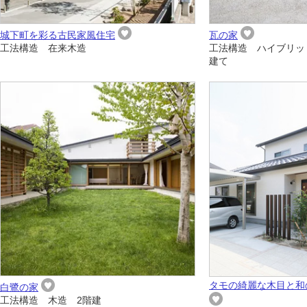
城下町を彩る古民家風住宅
瓦の家
工法構造 在来木造
工法構造 ハイブリッ
建て
タモの綺麗な木目と和
白鷺の家
工法構造 木造 2階建