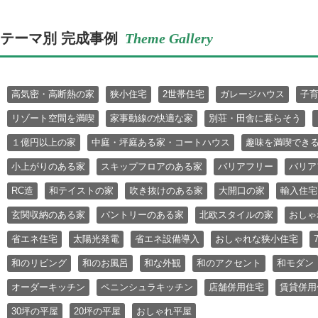
テーマ別 完成事例
Theme Gallery
高気密・高断熱の家
狭小住宅
2世帯住宅
ガレージハウス
子
リゾート空間を満喫
家事動線の快適な家
別荘・田舎に暮らそう
１億円以上の家
中庭・坪庭ある家・コートハウス
趣味を満喫でき
小上がりのある家
スキップフロアのある家
バリアフリー
バリア
RC造
和テイストの家
吹き抜けのある家
大開口の家
輸入住宅
玄関収納のある家
パントリーのある家
北欧スタイルの家
おしゃ
省エネ住宅
太陽光発電
省エネ設備導入
おしゃれな狭小住宅
和のリビング
和のお風呂
和な外観
和のアクセント
和モダン
オーダーキッチン
ペニンシュラキッチン
店舗併用住宅
賃貸併用
30坪の平屋
20坪の平屋
おしゃれ平屋