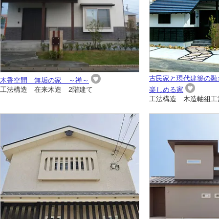
古民家と現代建築の融
木香空間 無垢の家 ～禅～
工法構造 在来木造 2階建て
楽しめる家
工法構造 木造軸組工