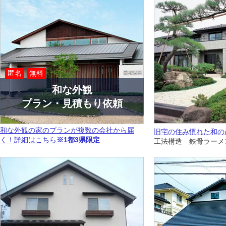
匿名
無料
和な外観
プラン・見積もり依頼
和な外観の家のプランが複数の会社から届
旧宅の住み慣れた和の
く！詳細はこちら
※1都3県限定
工法構造 鉄骨ラーメ