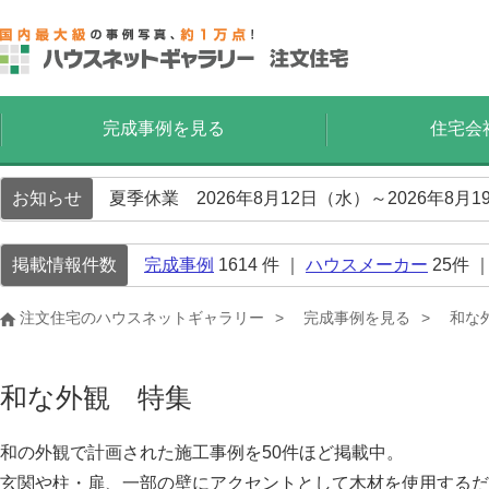
完成事例を見る
住宅会
お知らせ
夏季休業 2026年8月12日（水）～2026年8
掲載情報件数
完成事例
1614
件 ｜
ハウスメーカー
25
件 
注文住宅のハウスネットギャラリー
完成事例を見る
和な
和な外観 特集
和の外観で計画された施工事例を50件ほど掲載中。
玄関や柱・扉、一部の壁にアクセントとして木材を使用するだ