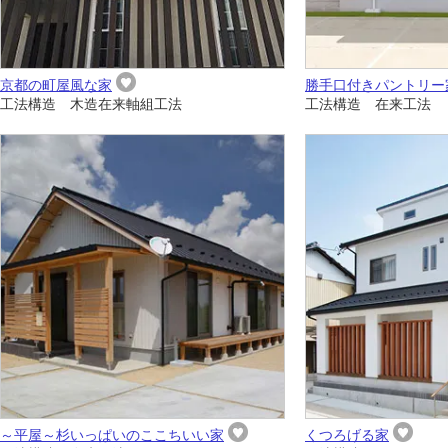
京都の町屋風な家
勝手口付きパントリー
工法構造 木造在来軸組工法
工法構造 在来工法
～平屋～杉いっぱいのここちいい家
くつろげる家