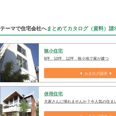
テーマで住宅会社へ
まとめてカタログ（資料）請
狭小住宅
8坪、10坪、12坪 狭小地で家が建つ
▼ カタログ請求 ▼
併用住宅
大家さんに憧れませんか？今人気の住ま