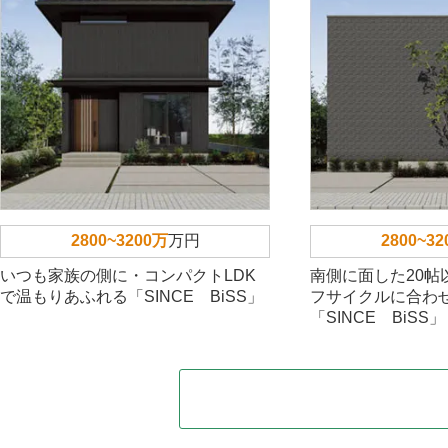
2800~3200万
万円
2800~3
いつも家族の側に・コンパクトLDK
南側に面した20帖
で温もりあふれる「SINCE BiSS」
フサイクルに合わ
「SINCE BiSS」