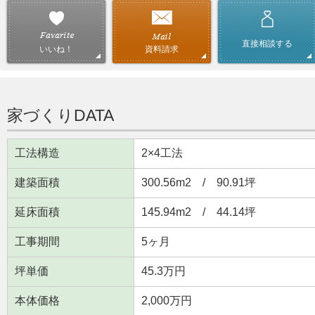
直接相談する
資料請求
いいね！
家づくりDATA
工法構造
2×4工法
建築面積
300.56m
2
/ 90.91坪
延床面積
145.94m
2
/ 44.14坪
工事期間
5ヶ月
坪単価
45.3万円
本体価格
2,000万円