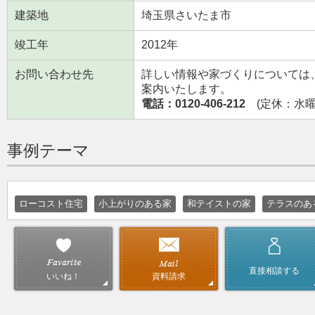
建築地
埼玉県さいたま市
竣工年
2012年
お問い合わせ先
詳しい情報や家づくりについては
案内いたします。
電話：0120-406-212
(定休：水曜日
事例テーマ
ローコスト住宅
小上がりのある家
和テイストの家
テラスのあ
直接相談する
資料請求
いいね！