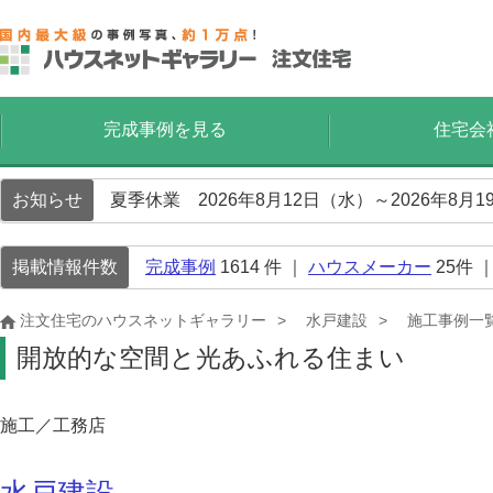
完成事例を見る
住宅会
お知らせ
夏季休業 2026年8月12日（水）～2026年8
掲載情報件数
完成事例
1614
件 ｜
ハウスメーカー
25
件 
注文住宅のハウスネットギャラリー
水戸建設
施工事例一
開放的な空間と光あふれる住まい
施工／工務店