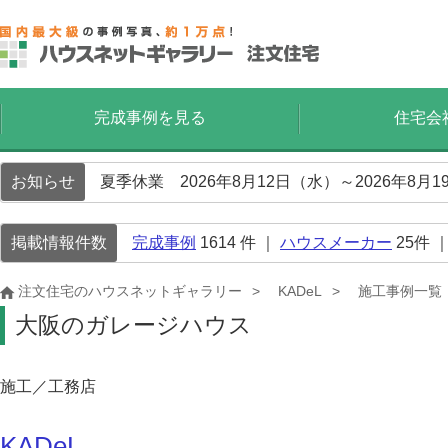
完成事例を見る
住宅会
お知らせ
夏季休業 2026年8月12日（水）～2026年8
掲載情報件数
完成事例
1614
件 ｜
ハウスメーカー
25
件 
注文住宅のハウスネットギャラリー
KADeL
施工事例一覧
大阪のガレージハウス
施工／工務店
KADeL