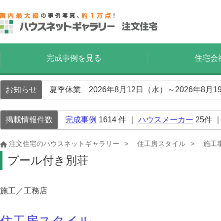
完成事例を見る
住宅会
お知らせ
夏季休業 2026年8月12日（水）～2026年8
掲載情報件数
完成事例
1614
件 ｜
ハウスメーカー
25
件 
注文住宅のハウスネットギャラリー
住工房スタイル
施工
プール付き別荘
施工／工務店