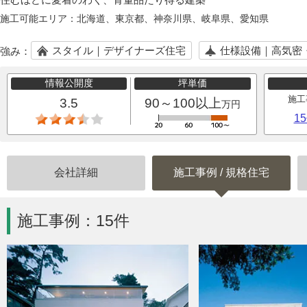
施工可能エリア：
北海道、東京都、神奈川県、岐阜県、愛知県
スタイル｜デザイナーズ住宅
仕様設備｜高気密
強み：
情報公開度
坪単価
施工
3.5
90～100以上
万円
1
会社詳細
施工事例
/
規格住宅
施工事例：15件