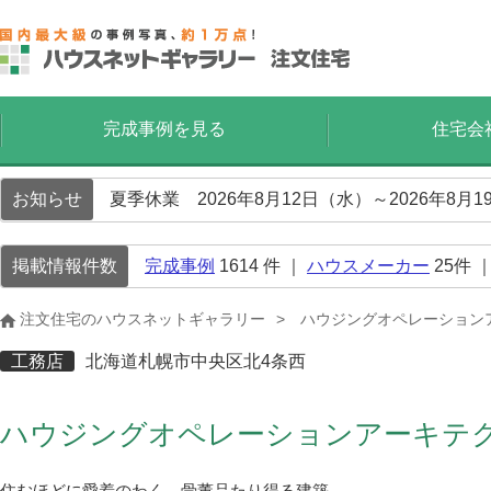
完成事例を見る
住宅会
お知らせ
夏季休業 2026年8月12日（水）～2026年8
掲載情報件数
完成事例
1614
件 ｜
ハウスメーカー
25
件 
注文住宅のハウスネットギャラリー
ハウジングオペレーション
工務店
北海道札幌市中央区北4条西
ハウジングオペレーションアーキテ
住むほどに愛着のわく、骨董品たり得る建築