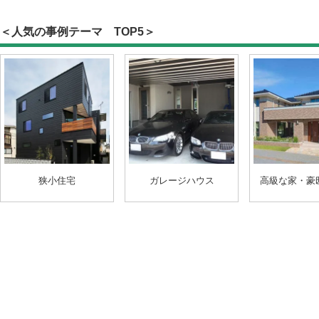
＜人気の事例テーマ TOP5＞
狭小住宅
ガレージハウス
高級な家・豪