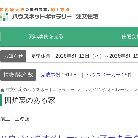
完成事例を見る
住宅会
お知らせ
夏季休業 2026年8月12日（水）～2026年8
掲載情報件数
完成事例
1614
件 ｜
ハウスメーカー
25
件 
注文住宅のハウスネットギャラリー
ハウジングオペレーション
囲炉裏のある家
施工／工務店