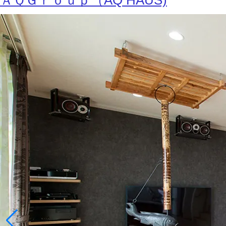
ＡＱＧｒｏｕｐ（AQ HAUS)