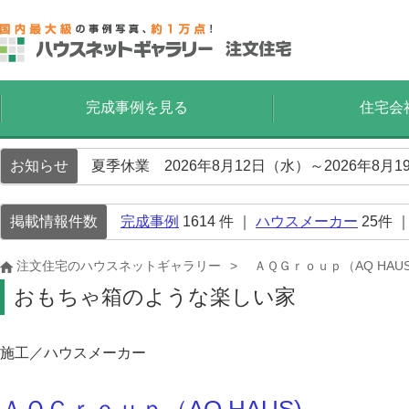
完成事例を見る
住宅会
お知らせ
夏季休業 2026年8月12日（水）～2026年8
掲載情報件数
完成事例
1614
件 ｜
ハウスメーカー
25
件 
注文住宅のハウスネットギャラリー
ＡＱＧｒｏｕｐ（AQ HAUS
おもちゃ箱のような楽しい家
施工／ハウスメーカー