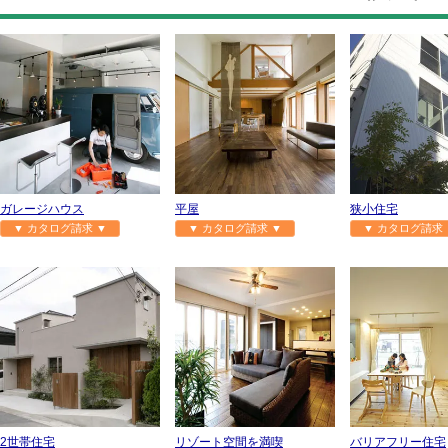
ガレージハウス
平屋
狭小住宅
▼ カタログ請求 ▼
▼ カタログ請求 ▼
▼ カタログ請求 
2世帯住宅
リゾート空間を満喫
バリアフリー住宅