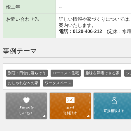
竣工年
--
お問い合わせ先
詳しい情報や家づくりについては
案内いたします。
電話：0120-406-212
(定休：水曜日
事例テーマ
別荘・田舎に暮らそう
ローコスト住宅
趣味を満喫できる家
シ
おしゃれな木の家
ワークスペース
直接相談する
資料請求
いいね！