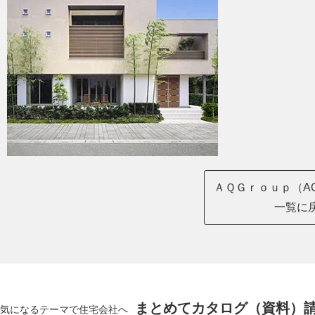
ＡＱＧｒｏｕｐ（AQ
一覧に
まとめてカタログ（資料）
気になるテーマで住宅会社へ