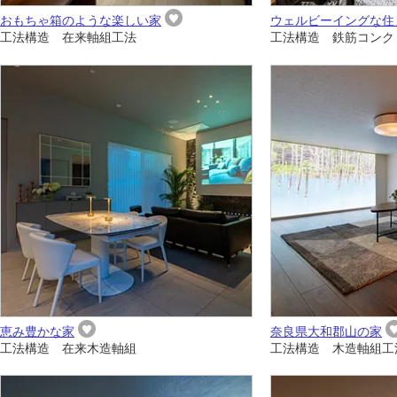
おもちゃ箱のような楽しい家
ウェルビーイングな住
工法構造 在来軸組工法
工法構造 鉄筋コンク
恵み豊かな家
奈良県大和郡山の家
工法構造 在来木造軸組
工法構造 木造軸組工