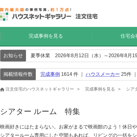
完成事例を見る
住宅会
お知らせ
夏季休業 2026年8月12日（水）～2026年8
掲載情報件数
完成事例
1614
件 ｜
ハウスメーカー
25
件 
注文住宅のハウスネットギャラリー
完成事例を見る
シア
シアター ルーム 特集
映画好きにはたまらない。お家がまるで映画館のよう！休日や
シアタールーム専用にした空間もあれば、リビングの一括をシ