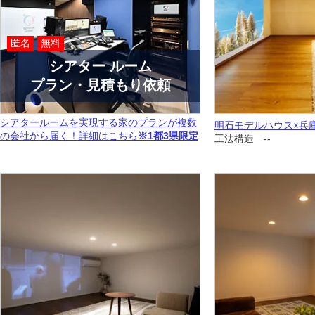
匿名
無料
シアター ルーム
プラン・見積もり依頼
シアタールームを実現する家のプランが複数
明石モデルハウス×兵
の会社から届く！詳細はこちら
※1都3県限定
工法構造 --