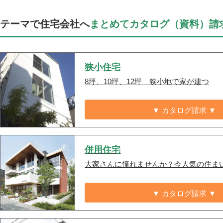
テーマで住宅会社へ
まとめてカタログ（資料）請
狭小住宅
8坪、10坪、12坪 狭小地で家が建つ
▼ カタログ請求 ▼
併用住宅
大家さんに憧れませんか？今人気の住ま
▼ カタログ請求 ▼