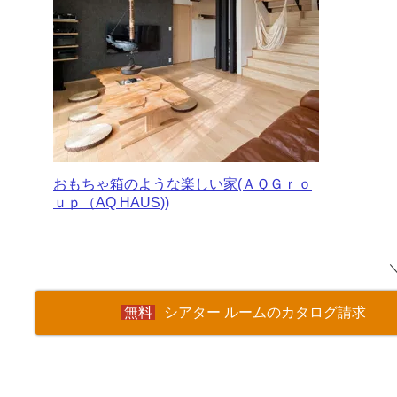
おもちゃ箱のような楽しい家(ＡＱＧｒｏ
ｕｐ（AQ HAUS))
シアター ルームのカタログ請求