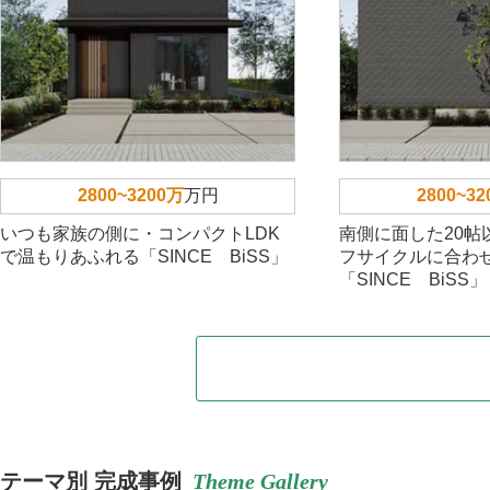
2800~3200万
万円
2800~3
いつも家族の側に・コンパクトLDK
南側に面した20帖
で温もりあふれる「SINCE BiSS」
フサイクルに合わ
「SINCE BiSS」
テーマ別 完成事例
Theme Gallery