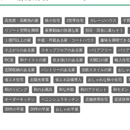
高気密・高断熱の家
狭小住宅
2世帯住宅
ガレージハウス
子
リゾート空間を満喫
家事動線の快適な家
別荘・田舎に暮らそう
１億円以上の家
中庭・坪庭ある家・コートハウス
趣味を満喫でき
小上がりのある家
スキップフロアのある家
バリアフリー
バリア
RC造
和テイストの家
吹き抜けのある家
大開口の家
輸入住宅
玄関収納のある家
パントリーのある家
北欧スタイルの家
おしゃ
省エネ住宅
太陽光発電
省エネ設備導入
おしゃれな狭小住宅
和のリビング
和のお風呂
和な外観
和のアクセント
和モダン
オーダーキッチン
ペニンシュラキッチン
店舗併用住宅
賃貸併用
30坪の平屋
20坪の平屋
おしゃれ平屋