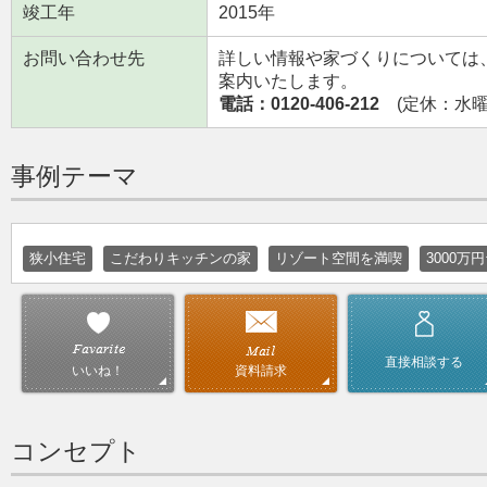
竣工年
2015年
お問い合わせ先
詳しい情報や家づくりについては
案内いたします。
電話：0120-406-212
(定休：水曜日
事例テーマ
狭小住宅
こだわりキッチンの家
リゾート空間を満喫
3000万
直接相談する
資料請求
いいね！
コンセプト