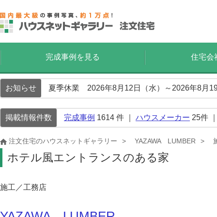
完成事例を見る
住宅会
お知らせ
夏季休業 2026年8月12日（水）～2026年8
掲載情報件数
完成事例
1614
件 ｜
ハウスメーカー
25
件 
注文住宅のハウスネットギャラリー
YAZAWA LUMBER
ホテル風エントランスのある家
施工／工務店
YAZAWA LUMBER