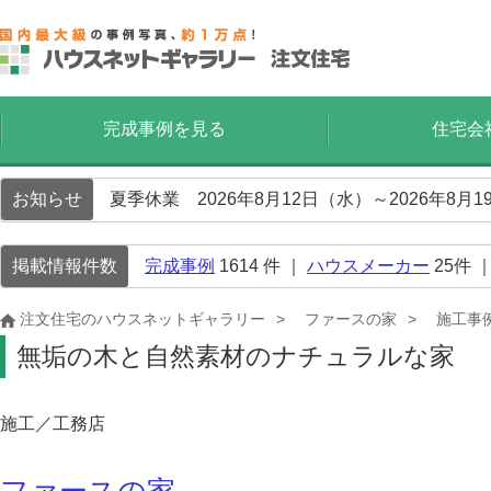
完成事例を見る
住宅会
お知らせ
夏季休業 2026年8月12日（水）～2026年8
掲載情報件数
完成事例
1614
件 ｜
ハウスメーカー
25
件 
注文住宅のハウスネットギャラリー
ファースの家
施工事
無垢の木と自然素材のナチュラルな家
施工／工務店