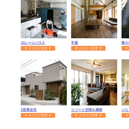
ガレージハウス
平屋
狭小
▼ カタログ請求 ▼
▼ カタログ請求 ▼
▼
2世帯住宅
リゾート空間を満喫
バリ
▼ カタログ請求 ▼
▼ カタログ請求 ▼
▼