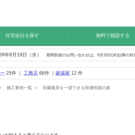
住宅会社を探す
無料で相談する
026年8月19日（水）
期間前後のお問い合わせは、8月20日(木)以降の
ー
25
件 ｜
工務店
66
件 ｜
建築家
12
件
施工事例一覧
田園風景を一望できる快適性能の家
いが始まると考えております。