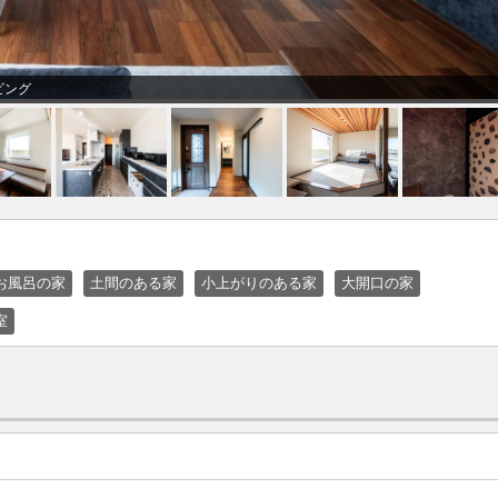
ビング
お風呂の家
土間のある家
小上がりのある家
大開口の家
室