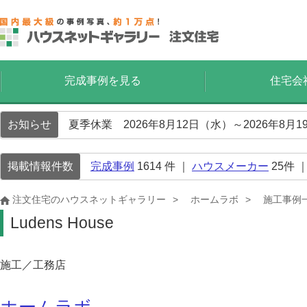
完成事例を見る
住宅会
お知らせ
夏季休業 2026年8月12日（水）～2026年8
掲載情報件数
完成事例
1614
件 ｜
ハウスメーカー
25
件 
注文住宅のハウスネットギャラリー
ホームラボ
施工事例
Ludens House
施工／工務店