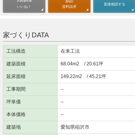
直接相談する
資料請求
いいね！
家づくりDATA
工法構造
在来工法
建築面積
68.04m
2
/ 20.61坪
延床面積
149.22m
2
/ 45.21坪
工事期間
--
坪単価
--
本体価格
--
建築地
愛知県稲沢市