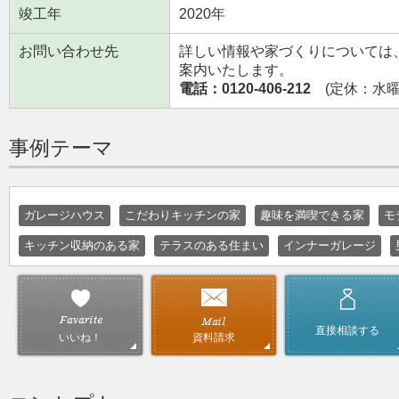
竣工年
2020年
お問い合わせ先
詳しい情報や家づくりについては
案内いたします。
電話：0120-406-212
(定休：水曜日
事例テーマ
ガレージハウス
こだわりキッチンの家
趣味を満喫できる家
モ
キッチン収納のある家
テラスのある住まい
インナーガレージ
直接相談する
資料請求
いいね！