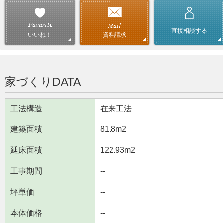
直接相談する
資料請求
いいね！
家づくりDATA
工法構造
在来工法
建築面積
81.8m
2
延床面積
122.93m
2
工事期間
--
坪単価
--
本体価格
--