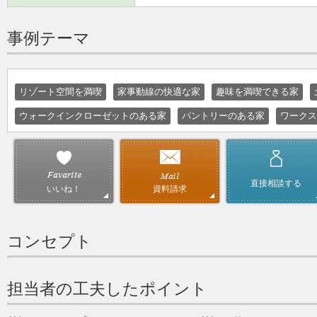
事例テーマ
リゾート空間を満喫
家事動線の快適な家
趣味を満喫できる家
ウォークインクローゼットのある家
パントリーのある家
ワークス
直接相談する
資料請求
いいね！
コンセプト
担当者の工夫したポイント