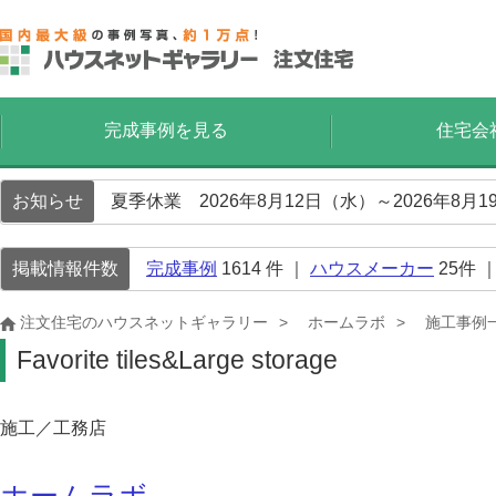
完成事例を見る
住宅会
お知らせ
夏季休業 2026年8月12日（水）～2026年8
掲載情報件数
完成事例
1614
件 ｜
ハウスメーカー
25
件 
注文住宅のハウスネットギャラリー
ホームラボ
施工事例
Favorite tiles&Large storage
施工／工務店