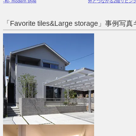
-和- modern style
外とつながる2階リビン
「Favorite tiles&Large storage」事