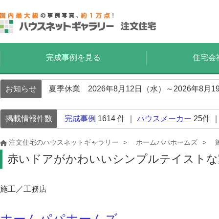
完成事例を見る
住宅会
お知らせ
夏季休業 2026年8月12日（水）～2026年8
掲載情報件数
完成事例
1614
件 ｜
ハウスメーカー
25
件 
注文住宅のハウスネットギャラリー
ホームパパホームズ
赤いドアがかわいいシンプルテイストな
施工／工務店