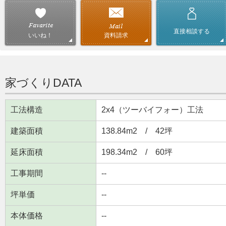
直接相談する
資料請求
いいね！
家づくりDATA
工法構造
2x4（ツーバイフォー）工法
建築面積
138.84m
2
/ 42坪
延床面積
198.34m
2
/ 60坪
工事期間
--
坪単価
--
本体価格
--