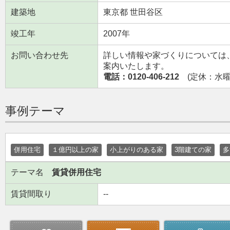
建築地
東京都 世田谷区
竣工年
2007年
お問い合わせ先
詳しい情報や家づくりについては
案内いたします。
電話：0120-406-212
(定休：水曜日
事例テーマ
併用住宅
１億円以上の家
小上がりのある家
3階建ての家
多
テーマ名
賃貸併用住宅
賃貸間取り
--