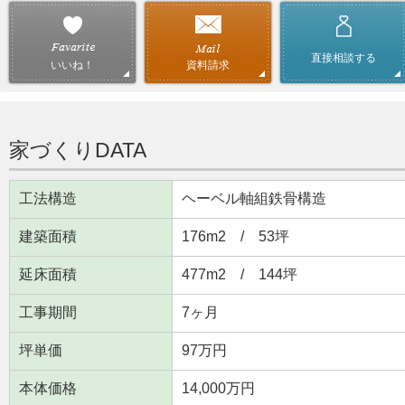
直接相談する
資料請求
いいね！
家づくりDATA
工法構造
ヘーベル軸組鉄骨構造
建築面積
176m
2
/ 53坪
延床面積
477m
2
/ 144坪
工事期間
7ヶ月
坪単価
97万円
本体価格
14,000万円