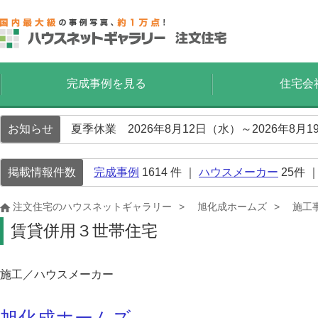
完成事例を見る
住宅会
お知らせ
夏季休業 2026年8月12日（水）～2026年8
掲載情報件数
完成事例
1614
件 ｜
ハウスメーカー
25
件 
注文住宅のハウスネットギャラリー
旭化成ホームズ
施工
賃貸併用３世帯住宅
施工／ハウスメーカー