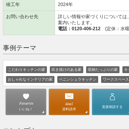
竣工年
2024年
お問い合わせ先
詳しい情報や家づくりについては
案内いたします。
電話：0120-406-212
(定休：水曜日
事例テーマ
こだわりキッチンの家
吹き抜けのある家
収納たっぷりの家
キ
おしゃれなインテリアの家
ペニンシュラキッチン
ワークスペース
直接相談する
資料請求
いいね！