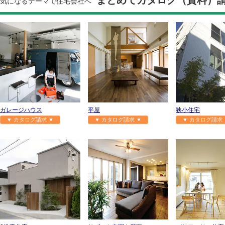
まとめてカタログ（資料）
気になるテーマで住宅会社へ
ガレージハウス
平屋
狭小住宅
▼ カタログ請求 ▼
▼ カタログ請求 ▼
▼ カタログ請求 