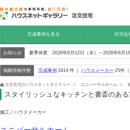
完成事例を見る
住宅会
お知らせ
夏季休業 2026年8月12日（水）～2026年8
掲載情報件数
完成事例
1614
件 ｜
ハウスメーカー
25
件 
注文住宅のハウスネットギャラリー
ユニバーサルホーム
スタイリッシュなキッチンと書斎のある
施工／ハウスメーカー