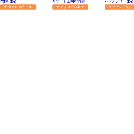
2世帯住宅
リゾート空間を満喫
バリアフリー住宅
▼ カタログ請求 ▼
▼ カタログ請求 ▼
▼ カタログ請求 