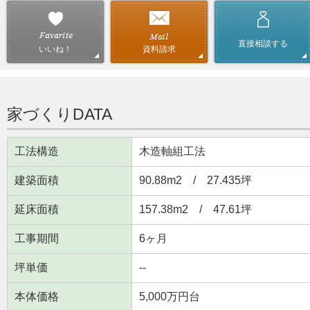
直接相談する
資料請求
いいね！
家づくりDATA
工法構造
木造軸組工法
建築面積
90.88m
2
/ 27.435坪
延床面積
157.38m
2
/ 47.61坪
工事期間
6ヶ月
坪単価
--
本体価格
5,000万円台