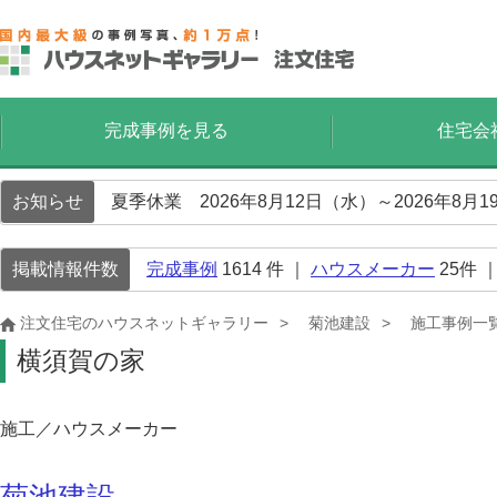
完成事例を見る
住宅会
お知らせ
夏季休業 2026年8月12日（水）～2026年8
掲載情報件数
完成事例
1614
件 ｜
ハウスメーカー
25
件 
注文住宅のハウスネットギャラリー
菊池建設
施工事例一
横須賀の家
施工／ハウスメーカー