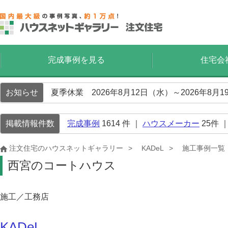
完成事例を見る
住宅会
お知らせ
夏季休業 2026年8月12日（水）～2026年8
掲載情報件数
完成事例
1614
件 ｜
ハウスメーカー
25
件 
注文住宅のハウスネットギャラリー
KADeL
施工事例一覧
西宮のコートハウス
施工／工務店
KADeL