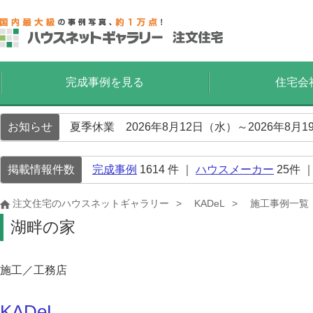
完成事例を見る
住宅会
お知らせ
夏季休業 2026年8月12日（水）～2026年8
掲載情報件数
完成事例
1614
件 ｜
ハウスメーカー
25
件 
注文住宅のハウスネットギャラリー
KADeL
施工事例一覧
湖畔の家
施工／工務店
KADeL