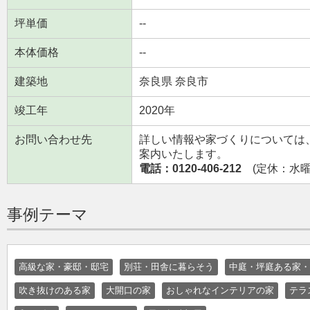
坪単価
--
本体価格
--
建築地
奈良県 奈良市
竣工年
2020年
お問い合わせ先
詳しい情報や家づくりについては
案内いたします。
電話：0120-406-212
(定休：水曜日
事例テーマ
高級な家・豪邸・邸宅
別荘・田舎に暮らそう
中庭・坪庭ある家・
吹き抜けのある家
大開口の家
おしゃれなインテリアの家
テラ