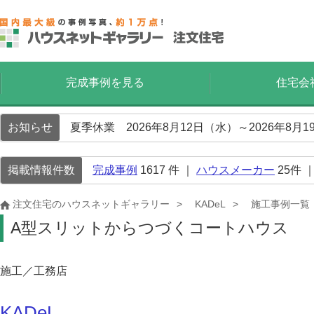
完成事例を見る
住宅会
お知らせ
夏季休業 2026年8月12日（水）～2026年8
掲載情報件数
完成事例
1617
件 ｜
ハウスメーカー
25
件 
注文住宅のハウスネットギャラリー
KADeL
施工事例一覧
A型スリットからつづくコートハウス
施工／工務店
KADeL