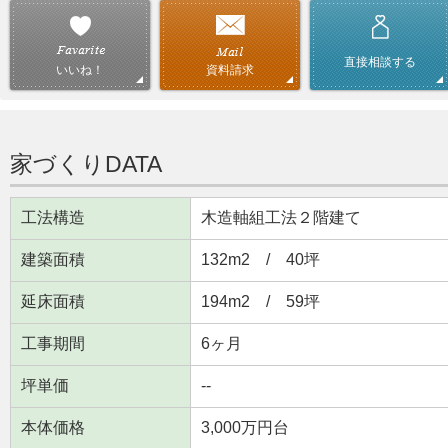
直接相談する
資料請求
いいね！
家づくりDATA
工法構造
木造軸組工法２階建て
建築面積
132m
2
/ 40坪
延床面積
194m
2
/ 59坪
工事期間
6ヶ月
坪単価
--
本体価格
3,000万円台