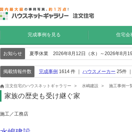
完成事例を見る
住宅会
お知らせ
夏季休業 2026年8月12日（水）～2026年8
掲載情報件数
完成事例
1614
件 ｜
ハウスメーカー
25
件 
注文住宅のハウスネットギャラリー
水嶋建設
施工事例一
家族の歴史も受け継ぐ家
施工／工務店