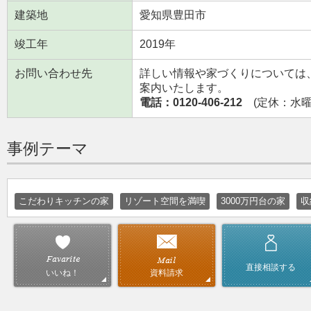
建築地
愛知県豊田市
竣工年
2019年
お問い合わせ先
詳しい情報や家づくりについては
案内いたします。
電話：0120-406-212
(定休：水曜日
事例テーマ
こだわりキッチンの家
リゾート空間を満喫
3000万円台の家
収
直接相談する
資料請求
いいね！