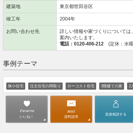
建築地
東京都世田谷区
竣工年
2004年
お問い合わせ先
詳しい情報や家づくりについては
案内いたします。
電話：0120-406-212
(定休：水曜日
事例テーマ
狭小住宅
注文住宅の間取り
ローコスト住宅
3階建ての家
2
直接相談する
資料請求
いいね！