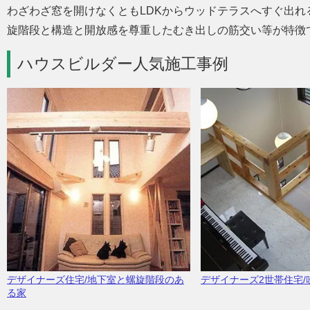
わざわざ窓を開けなくともLDKからウッドテラスへすぐ出
旋階段と構造と開放感を尊重したむき出しの筋交い等が特徴
ハウスビルダー人気施工事例
デザイナーズ住宅/地下室と螺旋階段のあ
デザイナーズ2世帯住宅
る家