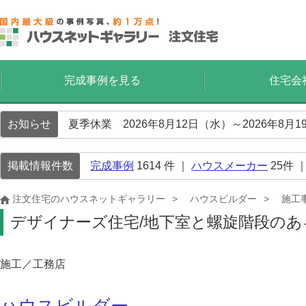
完成事例を見る
住宅会
お知らせ
夏季休業 2026年8月12日（水）～2026年8
掲載情報件数
完成事例
1614
件 ｜
ハウスメーカー
25
件 
注文住宅のハウスネットギャラリー
ハウスビルダー
施工
デザイナーズ住宅/地下室と螺旋階段のあ
施工／工務店