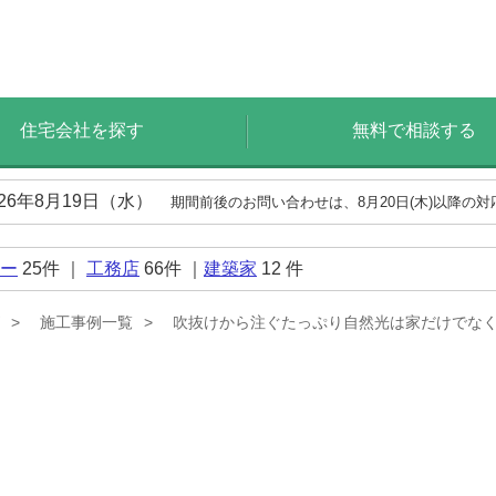
住宅会社を探す
無料で相談する
026年8月19日（水）
期間前後のお問い合わせは、8月20日(木)以降の
ー
25
件 ｜
工務店
66
件 ｜
建築家
12
件
施工事例一覧
吹抜けから注ぐたっぷり自然光は家だけでな