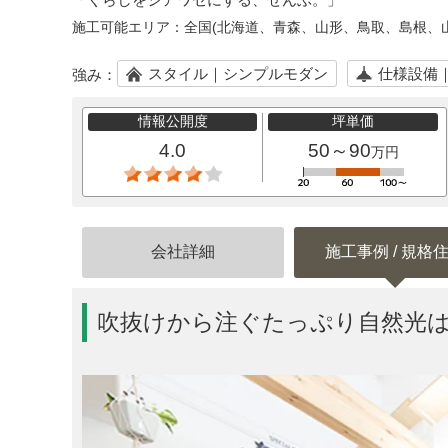
施工可能エリア：
全国(北海道、青森、山形、鳥取、島根、
スタイル｜シンプルモダン
仕様設備
強み：
情報公開度
坪単価
4.0
50～90
万円
会社詳細
施工事例 / 規格
吹抜けから注ぐたっぷり自然光