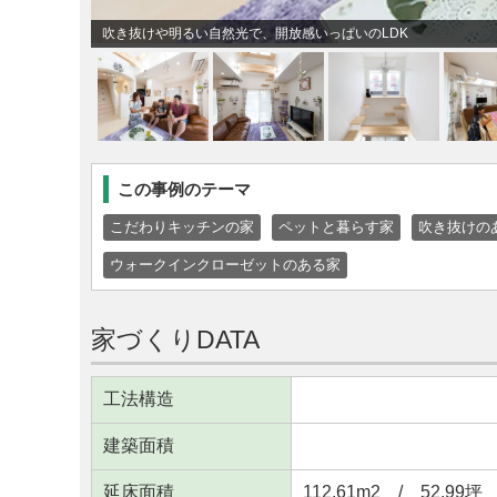
吹き抜けや明るい自然光で、開放感いっぱいのLDK
この事例のテーマ
こだわりキッチンの家
ペットと暮らす家
吹き抜けの
ウォークインクローゼットのある家
家づくりDATA
工法構造
建築面積
延床面積
112.61m
2
/ 52.99坪