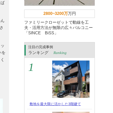
ちば
2800~3200万
万円
いん
ファミリークローゼットで動線を工
さ
夫・活用方法が無限の広々バルコニー
「SINCE BiSS」
ャッ
注目の完成事例
いを
ランキング
Ranking
るく
敷地を最大限に活かした3階建て