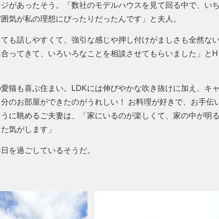
ージがあったそう。
数社のモデルハウスを見て回る中で、い
雰囲気が私の理想にぴったりだったんです
と夫人。
とても話しやすくて、強引な感じや押し付けがましさも全然な
ん合ってきて、いろいろなことを相談させてもらいました
とH
愛猫も喜ぶ住まい。LDKには伸びやかな吹き抜けに加え、キ
分のお部屋ができたのがうれしい！ お料理が好きで、お手伝
そうに眺めるご夫妻は、
家にいるのが楽しくて、家の中が明
った気がします
毎日を過ごしているそうだ。