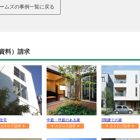
ームズの事例一覧に戻る
資料）請求
住宅
中庭・坪庭のある家
3階建ての家
 カタログ請求 ▼
▼ カタログ請求 ▼
▼ カタログ請求 ▼