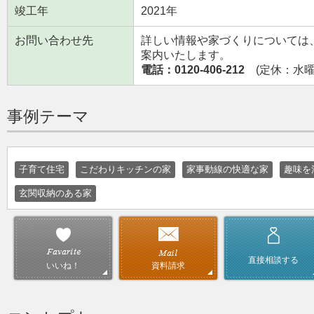
竣工年
2021年
お問い合わせ先
詳しい情報や家づくりについては
案内いたします。
電話：0120-406-212
(定休：水曜日
事例テーマ
子育て住宅
こだわりキッチンの家
家事動線の快適な家
趣味を
玄関収納のある家
直接相談する
資料請求
いいね！