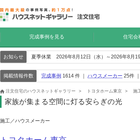
完成事例を見る
住宅会
お知らせ
夏季休業 2026年8月12日（水）～2026年8
掲載情報件数
完成事例
1614
件 ｜
ハウスメーカー
25
件 
注文住宅のハウスネットギャラリー
トヨタホーム東京
施
家族が集まる空間に灯る安らぎの光
施工／ハウスメーカー