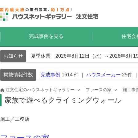
完成事例を見る
住宅会
お知らせ
夏季休業 2026年8月12日（水）～2026年8
掲載情報件数
完成事例
1614
件 ｜
ハウスメーカー
25
件 
注文住宅のハウスネットギャラリー
ファースの家
施工事
家族で遊べるクライミングウォール
施工／工務店