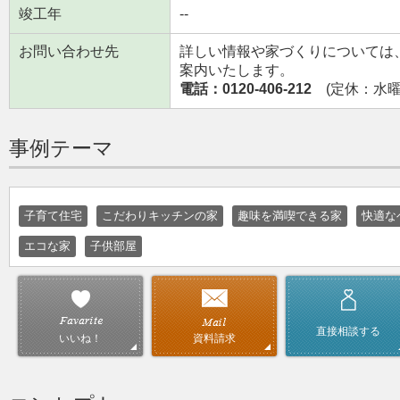
竣工年
--
お問い合わせ先
詳しい情報や家づくりについては
案内いたします。
電話：0120-406-212
(定休：水曜日
事例テーマ
子育て住宅
こだわりキッチンの家
趣味を満喫できる家
快適な
エコな家
子供部屋
直接相談する
資料請求
いいね！