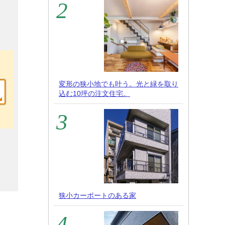
変形の狭小地でも叶う。光と緑を取り
込む10坪の注文住宅。
狭小カーポートのある家