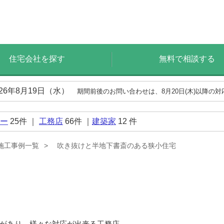
住宅会社を探す
無料で相談する
026年8月19日（水）
期間前後のお問い合わせは、8月20日(木)以降の
ー
25
件 ｜
工務店
66
件 ｜
建築家
12
件
施工事例一覧
吹き抜けと半地下書斎のある狭小住宅
があり、様々な対応が出来る工務店