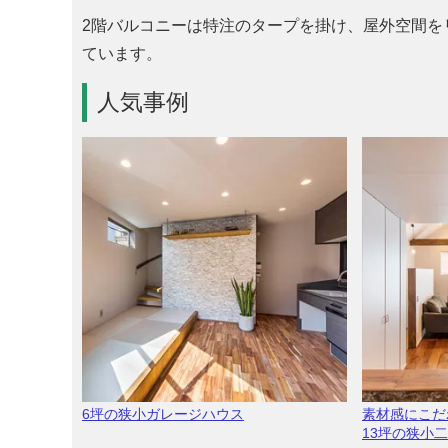
2階バルコニーは特注のタープを掛け、屋外空間を
ています。
人気事例
6坪の狭小ガレージハウス
素材感にこだ
13坪の狭小