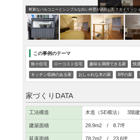
斬新なバルコニーとシンプルな白い外壁が調和したスタイリッシ
この事例のテーマ
狭小住宅
ローコスト住宅
趣味を満喫できる家
快
キッチン収納のある家
おしゃれな木の家
8坪の家
家づくりDATA
工法構造
木造（SE構法） 3階建
建築面積
28.9m
2
/ 8.7坪
延床面積
78.2m
2
/ 23.6坪