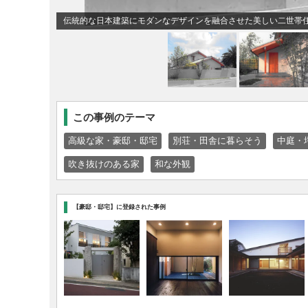
伝統的な日本建築にモダンなデザインを融合させた美しい二世帯
この事例のテーマ
高級な家・豪邸・邸宅
別荘・田舎に暮らそう
中庭・
吹き抜けのある家
和な外観
【豪邸・邸宅】に登録された事例