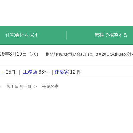
住宅会社を探す
無料で相談する
026年8月19日（水）
期間前後のお問い合わせは、8月20日(木)以降の
ー
25
件 ｜
工務店
66
件 ｜
建築家
12
件
施工事例一覧
平尾の家