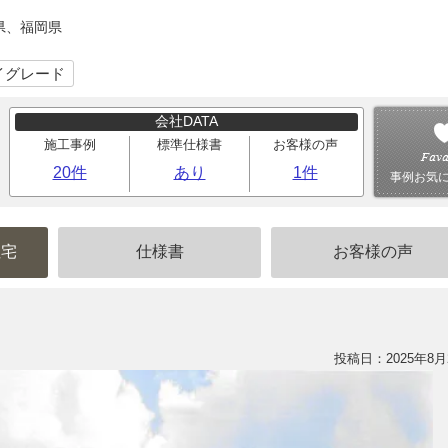
県、福岡県
イグレード
会社DATA
施工事例
標準仕様書
お客様の声
20件
あり
1件
事例お気
住宅
仕様書
お客様の声
投稿日：2025年8月