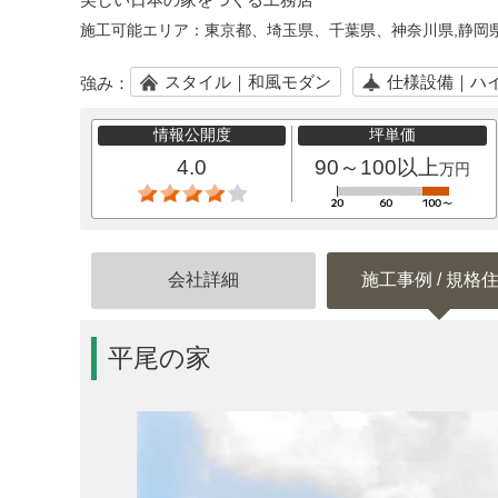
施工可能エリア：
東京都、埼玉県、千葉県、神奈川県,静岡
スタイル｜和風モダン
仕様設備｜ハ
強み：
情報公開度
坪単価
4.0
90～100以上
万円
会社詳細
施工事例 / 規格
平尾の家