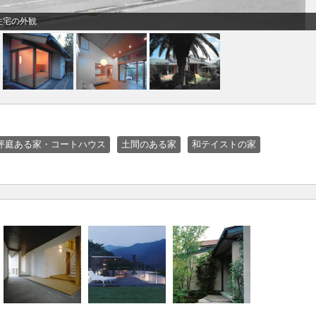
住宅の外観
坪庭ある家・コートハウス
土間のある家
和テイストの家