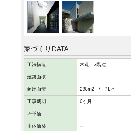
家づくりDATA
工法構造
木造 2階建
建築面積
--
延床面積
238m
2
/ 71坪
工事期間
6ヶ月
坪単価
--
本体価格
--