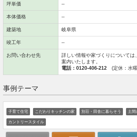
坪単価
--
本体価格
--
建築地
岐阜県
竣工年
--
お問い合わせ先
詳しい情報や家づくりについては
案内いたします。
電話：0120-406-212
(定休：水曜日
事例テーマ
子育て住宅
こだわりキッチンの家
別荘・田舎に暮らそう
土間
カントリースタイル