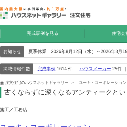
完成事例を見る
住宅会
お知らせ
夏季休業 2026年8月12日（水）～2026年8
掲載情報件数
完成事例
1614
件 ｜
ハウスメーカー
25
件 
注文住宅のハウスネットギャラリー
ユーキ・コーポレーション
古くならずに深くなるアンティークとい
施工／工務店