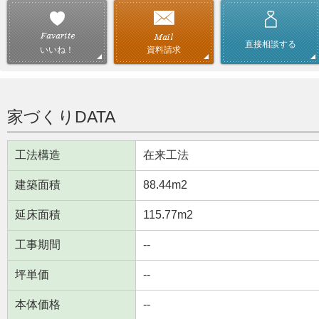
直接相談する
資料請求
いいね！
家づくりDATA
工法構造
在来工法
建築面積
88.44m
2
延床面積
115.77m
2
工事期間
--
坪単価
--
本体価格
--