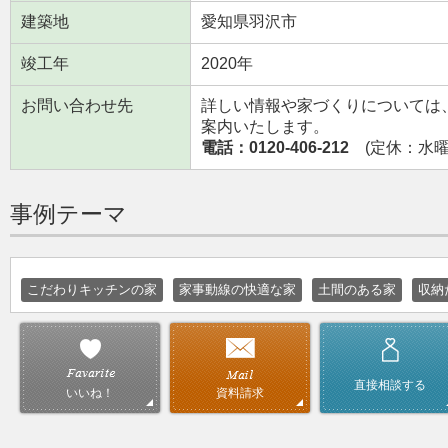
建築地
愛知県羽沢市
竣工年
2020年
お問い合わせ先
詳しい情報や家づくりについては
案内いたします。
電話：0120-406-212
(定休：水曜日
事例テーマ
こだわりキッチンの家
家事動線の快適な家
土間のある家
収納
直接相談する
資料請求
いいね！