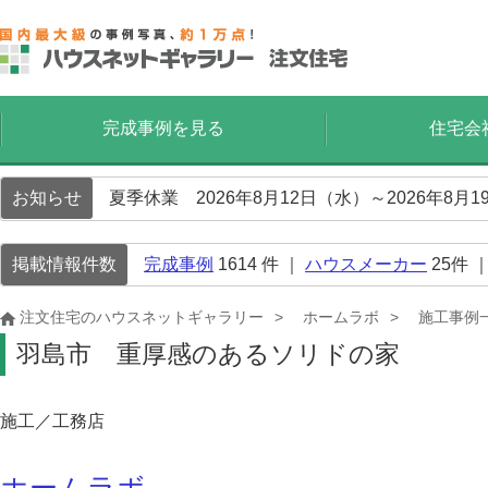
完成事例を見る
住宅会
お知らせ
夏季休業 2026年8月12日（水）～2026年8
掲載情報件数
完成事例
1614
件 ｜
ハウスメーカー
25
件 
注文住宅のハウスネットギャラリー
ホームラボ
施工事例
羽島市 重厚感のあるソリドの家
施工／工務店