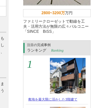
2800~3200万
万円
ファミリークローゼットで動線を工
夫・活用方法が無限の広々バルコニー
「SINCE BiSS」
ても
とし
注目の完成事例
ランキング
Ranking
も、
きま
よう
敷地を最大限に活かした3階建て