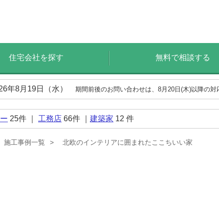
住宅会社を探す
無料で相談する
026年8月19日（水）
期間前後のお問い合わせは、8月20日(木)以降の
ー
25
件 ｜
工務店
66
件 ｜
建築家
12
件
施工事例一覧
北欧のインテリアに囲まれたここちいい家