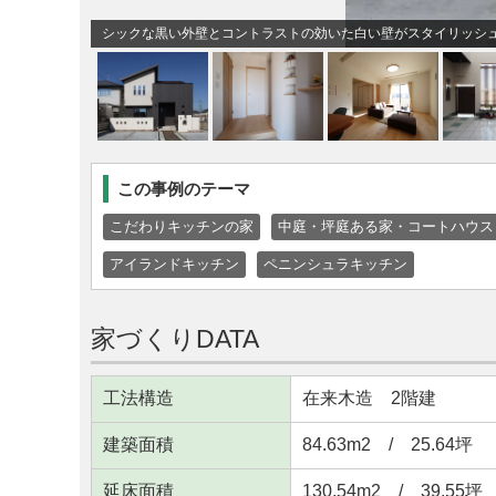
シックな黒い外壁とコントラストの効いた白い壁がスタイリッシ
この事例のテーマ
こだわりキッチンの家
中庭・坪庭ある家・コートハウス
アイランドキッチン
ペニンシュラキッチン
家づくりDATA
工法構造
在来木造 2階建
建築面積
84.63m
2
/ 25.64坪
延床面積
130.54m
2
/ 39.55坪