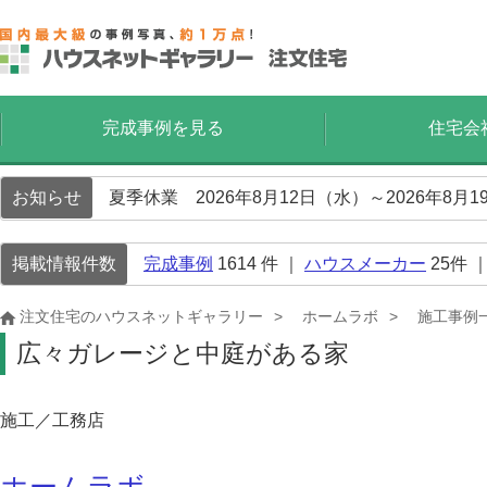
完成事例を見る
住宅会
お知らせ
夏季休業 2026年8月12日（水）～2026年8
掲載情報件数
完成事例
1614
件 ｜
ハウスメーカー
25
件 
注文住宅のハウスネットギャラリー
ホームラボ
施工事例
広々ガレージと中庭がある家
施工／工務店