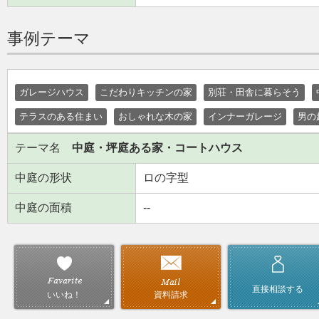
事例テーマ
ガレージハウス
こだわりキッチンの家
別荘・田舎に暮らそう
テラスのある住まい
おしゃれな木の家
インナーガレージ
男の
テーマ名
中庭・坪庭ある家・コートハウス
中庭の形状
ロの字型
中庭の面積
--
直接相談する
資料請求
いいね！