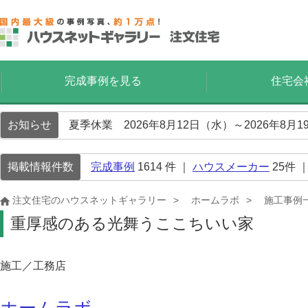
完成事例を見る
住宅会
お知らせ
夏季休業 2026年8月12日（水）～2026年8
掲載情報件数
完成事例
1614
件 ｜
ハウスメーカー
25
件 
注文住宅のハウスネットギャラリー
ホームラボ
施工事例
重厚感のある光舞うここちいい家
施工／工務店