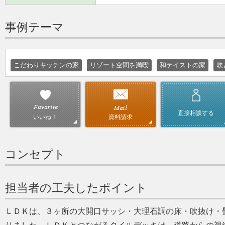
事例テーマ
こだわりキッチンの家
リゾート空間を満喫
和テイストの家
吹
直接相談する
資料請求
いいね！
コンセプト
担当者の工夫したポイント
ＬＤＫは、３ヶ所の大開口サッシ・大理石調の床・吹抜け・