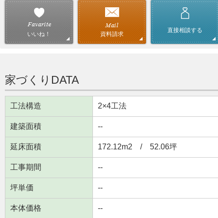
直接相談する
資料請求
いいね！
家づくりDATA
工法構造
2×4工法
建築面積
--
延床面積
172.12m
2
/ 52.06坪
工事期間
--
坪単価
--
本体価格
--