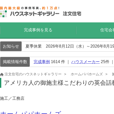
完成事例を見る
住宅会
お知らせ
夏季休業 2026年8月12日（水）～2026年8
掲載情報件数
完成事例
1614
件 ｜
ハウスメーカー
25
件 
注文住宅のハウスネットギャラリー
ホームパパホームズ
アメリカ人の御施主様こだわりの英会話
施工／工務店