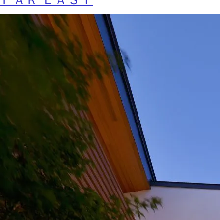
ＦＡＲ ＥＡＳＴ