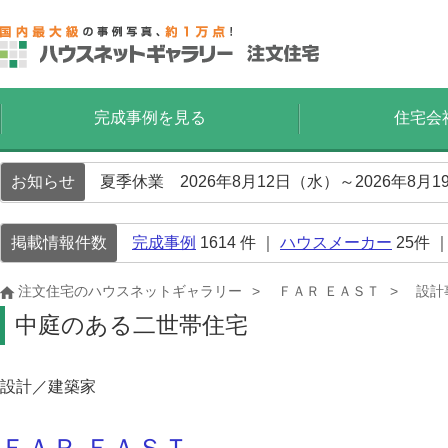
完成事例を見る
住宅会
お知らせ
夏季休業 2026年8月12日（水）～2026年8
掲載情報件数
完成事例
1614
件 ｜
ハウスメーカー
25
件 
注文住宅のハウスネットギャラリー
ＦＡＲ ＥＡＳＴ
設計
中庭のある二世帯住宅
設計／建築家