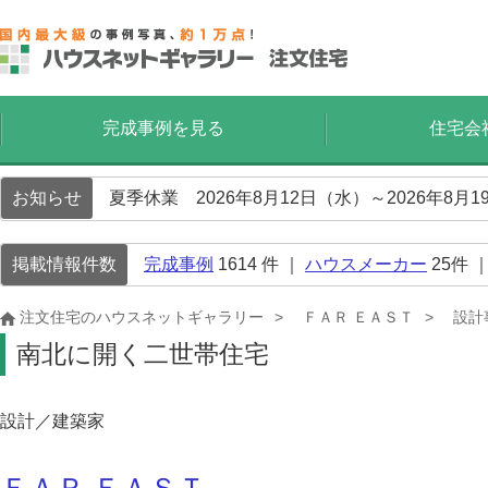
完成事例を見る
住宅会
お知らせ
夏季休業 2026年8月12日（水）～2026年8
掲載情報件数
完成事例
1614
件 ｜
ハウスメーカー
25
件 
注文住宅のハウスネットギャラリー
ＦＡＲ ＥＡＳＴ
設計
南北に開く二世帯住宅
設計／建築家