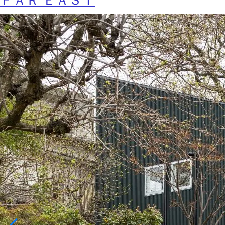
ＦＡＲ ＥＡＳＴ