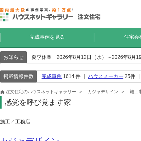
完成事例を見る
住宅会
お知らせ
夏季休業 2026年8月12日（水）～2026年8
掲載情報件数
完成事例
1614
件 ｜
ハウスメーカー
25
件 
注文住宅のハウスネットギャラリー
カジャデザイン
施工
感覚を呼び覚ます家
施工／工務店