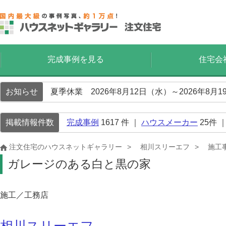
完成事例を見る
住宅会
お知らせ
夏季休業 2026年8月12日（水）～2026年8
掲載情報件数
完成事例
1617
件 ｜
ハウスメーカー
25
件 
注文住宅のハウスネットギャラリー
相川スリーエフ
施工
ガレージのある白と黒の家
施工／工務店