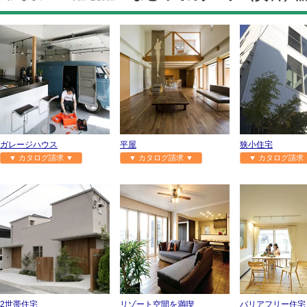
ガレージハウス
平屋
狭小住宅
▼ カタログ請求 ▼
▼ カタログ請求 ▼
▼ カタログ請求 
2世帯住宅
リゾート空間を満喫
バリアフリー住宅