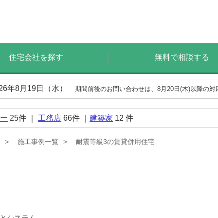
住宅会社を探す
無料で相談する
026年8月19日（水）
期間前後のお問い合わせは、8月20日(木)以降の
ー
25
件 ｜
工務店
66
件 ｜
建築家
12
件
施工事例一覧
耐震等級3の賃貸併用住宅
とシステム