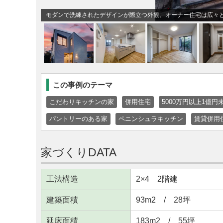
モダンで洗練されたデザインが際立つ外観、オーナー住宅は広々と
この事例のテーマ
こだわりキッチンの家
併用住宅
5000万円以上1億円
パントリーのある家
ペニンシュラキッチン
賃貸併用
家づくりDATA
工法構造
2×4 2階建
建築面積
93m
2
/ 28坪
延床面積
183m
2
/ 55坪