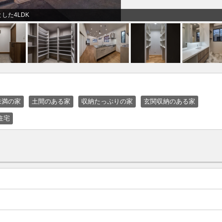
した4LDK
未満の家
土間のある家
収納たっぷりの家
玄関収納のある家
住宅