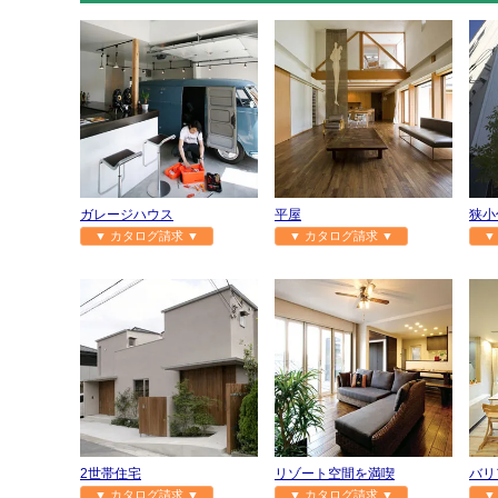
ガレージハウス
平屋
狭小
▼ カタログ請求 ▼
▼ カタログ請求 ▼
▼
2世帯住宅
リゾート空間を満喫
バリ
▼ カタログ請求 ▼
▼ カタログ請求 ▼
▼