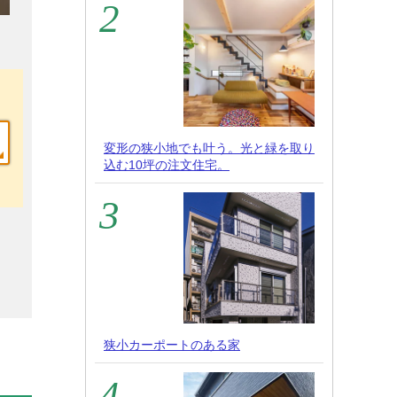
変形の狭小地でも叶う。光と緑を取り
込む10坪の注文住宅。
狭小カーポートのある家