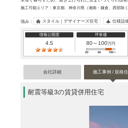
施工可能エリア：
東京都、神奈川県（湘南・鎌倉、西部除
スタイル｜デザイナーズ住宅
仕様設
強み：
情報公開度
坪単価
4.5
80～100
万円
会社詳細
施工事例 / 規格
耐震等級3の賃貸併用住宅