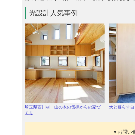
光設計人気事例
埼玉県西川材 山の木の伐採からの家づ
犬と暮らす自
くり
▼お問い