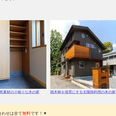
然素材の小振りな木の家
雑木林を借景にする太陽熱利用の木の家
合わせは全て
無料
です！▼