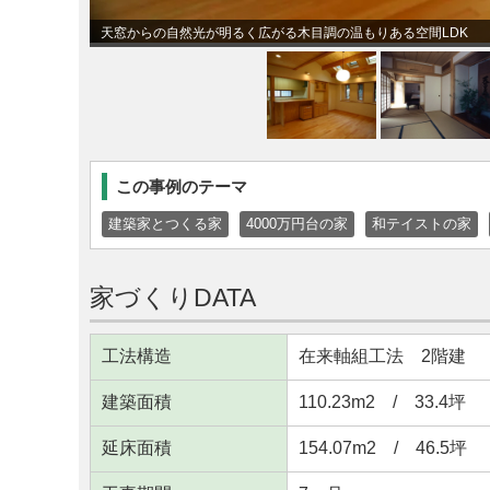
天窓からの自然光が明るく広がる木目調の温もりある空間LDK
この事例のテーマ
建築家とつくる家
4000万円台の家
和テイストの家
家づくりDATA
工法構造
在来軸組工法 2階建
建築面積
110.23m
2
/ 33.4坪
延床面積
154.07m
2
/ 46.5坪