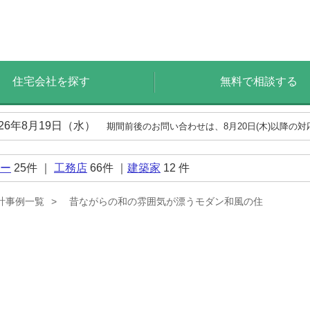
住宅会社を探す
無料で相談する
026年8月19日（水）
期間前後のお問い合わせは、8月20日(木)以降の
ー
25
件 ｜
工務店
66
件 ｜
建築家
12
件
計事例一覧
昔ながらの和の雰囲気が漂うモダン和風の住