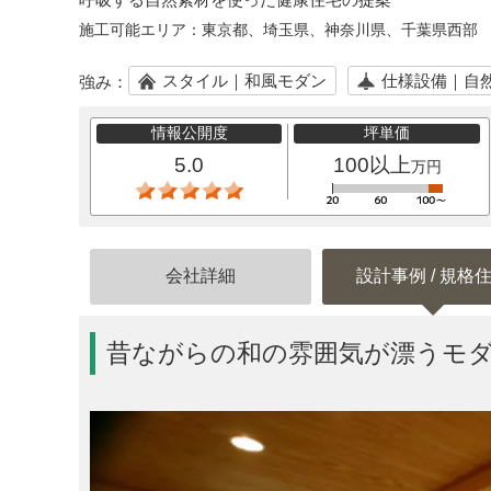
施工可能エリア：
東京都、埼玉県、神奈川県、千葉県西部
スタイル｜和風モダン
仕様設備｜自
強み：
情報公開度
坪単価
5.0
100以上
万円
会社詳細
設計事例 / 規格
昔ながらの和の雰囲気が漂うモ