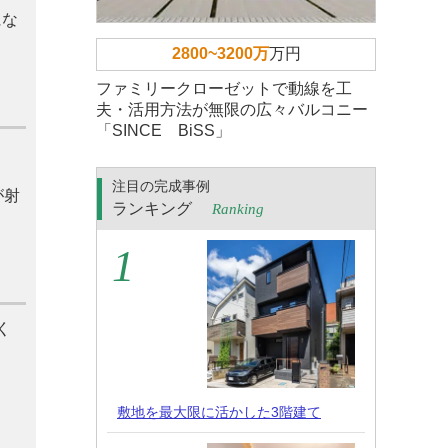
にな
2800~3200万
万円
ファミリークローゼットで動線を工
夫・活用方法が無限の広々バルコニー
「SINCE BiSS」
注目の完成事例
が射
ランキング
Ranking
く
敷地を最大限に活かした3階建て